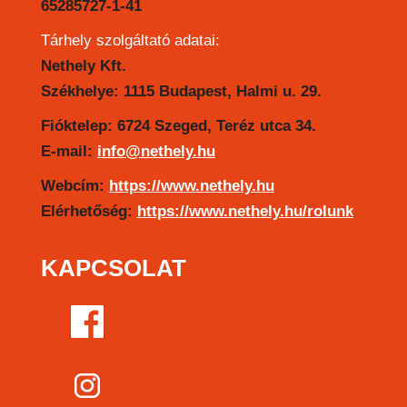
65285727-1-41
Tárhely szolgáltató adatai:
Nethely Kft.
Székhelye: 1115 Budapest, Halmi u. 29.
Fióktelep: 6724 Szeged, Teréz utca 34.
E-mail:
info@nethely.hu
Webcím:
https://www.nethely.hu
Elérhetőség:
https://www.nethely.hu/rolunk
KAPCSOLAT